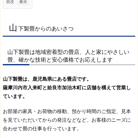
目次
1.
山
山
下
下製畳からのあいさつ
製
畳
か
山下製畳は地域密着型の畳店、人と家にやさしい
ら
畳、確かな技術と安心価格でお応えします
の
あ
山下製畳は、鹿児島県にある畳店です。
い
さ
薩摩川内市入来町と姶良市加治木町に店舗を構えて営業し
つ
ています。
1.
1.
お部屋の家具・お荷物の移動、預かり時間のご指定、見本
山
を見ていただいてからの発注などなど、お客様のニーズに
下
合わせて畳の仕事を行っています。
製