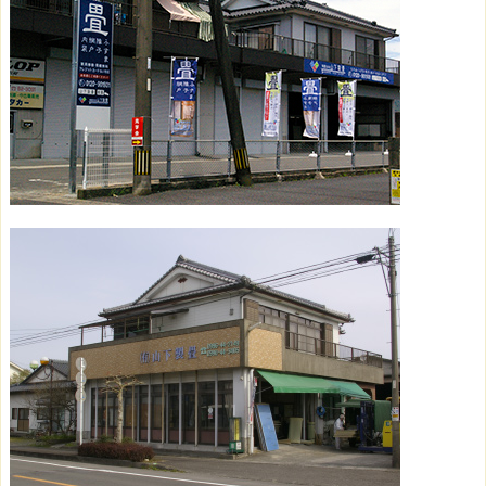
の
ご
依
頼
も
ご
相
談
く
だ
さ
い。
1.
2.
1.
山
下