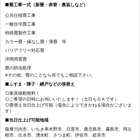
■畳工事一式（新畳・表替・裏返しなど）
公共仕様畳工事
一般住宅畳工事
特殊畳製作工事
カラー畳・縁なし畳・薄畳 等
バリアフリー対応畳
洋間用置畳
畳の防虫処理
※その他、畳のことなら何でもご相談下さい。
■ふすま・障子・網戸などの張替え
◎家具移動無料！
◎ご希望の日時にお伺いいたします！（土日もＯＫです）
◎畳替え当日仕上げ可能（場合によりできかねる場合がございま
す）
■当日仕上げ可能地域
薩摩川内市、いちき串木野市、日置市、鹿児島市、霧島市、阿久
根市、出水市、湧水町、さつま町、伊佐市、姶良市