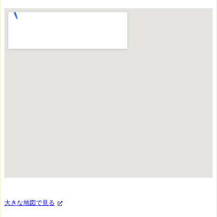
店
2.
3.
中
須
工
場
3.
ス
タ
ッ
フ
紹
介
3.
1.
大きな地図で見る
山