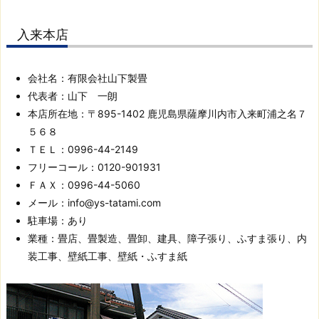
の
2
入来本店
店
舗
会社名：有限会社山下製畳
体
代表者：山下 一朗
制
本店所在地：〒895-1402 鹿児島県薩摩川内市入来町浦之名７
で、
５６８
鹿
ＴＥＬ：0996-44-2149
児
フリーコール：0120-901931
島
ＦＡＸ：0996-44-5060
全
メール：info@ys-tatami.com
域
駐車場：あり
を
業種：畳店、畳製造、畳卸、建具、障子張り、ふすま張り、内
カ
装工事、壁紙工事、壁紙・ふすま紙
バ
ー。
離
島