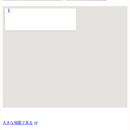
製
畳
の
畳
へ
の
思
い
や
こ
だ
わ
り
を
伝
え
ら
大きな地図で見る
れ