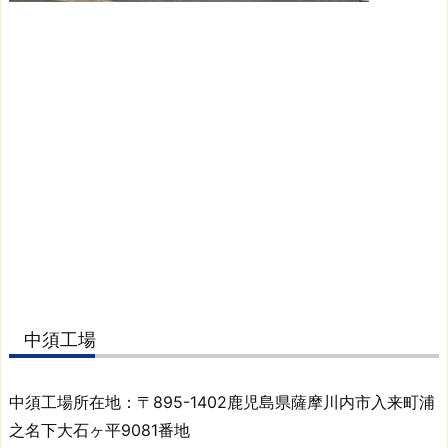
ま
す。
2.
会
社
概
要
2.
1.
入
来
本
店
中須工場
2.
2.
加
中須工場所在地：〒895-1402鹿児島県薩摩川内市入来町浦
治
之名下大石ヶ平9081番地
木