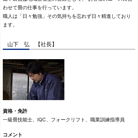
デ
わせて畳の仕事を行っています。
子
職人は「日々勉強」その気持ちを忘れず日々精進しており
3.
ます。
4.
井
山下 弘 【社長】
手
口
肇
3.
5.
小
林
薫
資格・免許
一級畳技能士、IQC、フォークリフト、職業訓練指導員
コメント