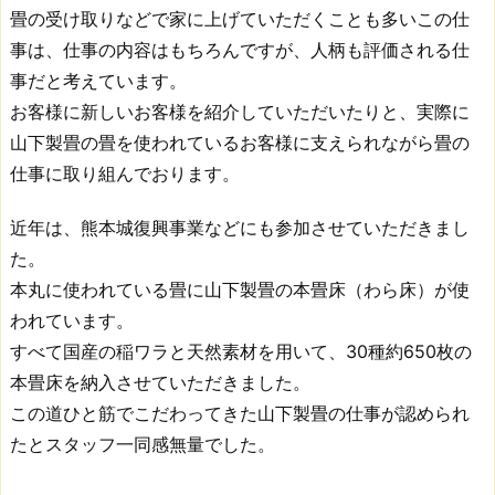
畳
畳の受け取りなどで家に上げていただくことも多いこの仕
は
事は、仕事の内容はもちろんですが、人柄も評価される仕
地
事だと考えています。
域
お客様に新しいお客様を紹介していただいたりと、実際に
密
山下製畳の畳を使われているお客様に支えられながら畳の
着
仕事に取り組んでおります。
型
の
近年は、熊本城復興事業などにも参加させていただきまし
畳
た。
店、
人
本丸に使われている畳に山下製畳の本畳床（わら床）が使
と
われています。
家
すべて国産の稲ワラと天然素材を用いて、30種約650枚の
に
本畳床を納入させていただきました。
や
この道ひと筋でこだわってきた山下製畳の仕事が認められ
さ
たとスタッフ一同感無量でした。
し
い