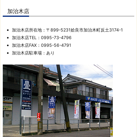
れ
ば
加治木店
と
思
加治木店所在地：〒899-5231姶良市加治木町反土3174-1
い、
加治木店TEL：0995-73-4796
サ
加治木店FAX：0995-56-4791
イ
加治木店駐車場：あり
ト
運
営
に
取
り
組
ん
で
お
り