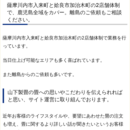
畳、
薩摩川内市入来町と姶良市加治木町の2店舗体制
確
で、鹿児島全域をカバー。離島のご依頼もご相談
か
ください。
な
技
薩摩川内市入来町と姶良市加治木町の2店舗体制で業務を行
術
っています。
と
安
当日仕上げ可能なエリアも多く喜ばれています。
心
価
また離島からのご依頼も多いです。
格
で
お
山下製畳の畳への思いやこだわりを伝えられれば
応
と思い、サイト運営に取り組んでおります。
え
し
近年お客様のライフスタイルや、要望にあわせた畳の注文
ま
も増え、畳に関するより詳しい話が聞きたいというお客様
す