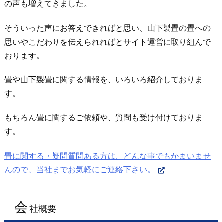
の声も増えてきました。
1.
2.
そういった声にお答えできればと思い、山下製畳の畳への
薩
思いやこだわりを伝えられればとサイト運営に取り組んで
摩
おります。
川
内
畳や山下製畳に関する情報を、いろいろ紹介しておりま
市
す。
入
来
もちろん畳に関するご依頼や、質問も受け付けておりま
町
す。
と
姶
畳に関する・疑問質問ある方は、どんな事でもかまいませ
良
んので、当社までお気軽にご連絡下さい。
市
加
治
会
木
社概要
町