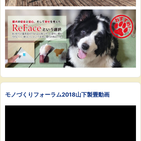
モノづくりフォーラム2018山下製畳動画
動
画
プ
レ
ー
ヤ