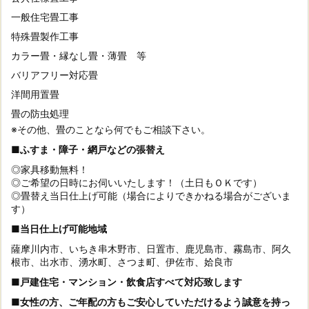
一般住宅畳工事
特殊畳製作工事
カラー畳・縁なし畳・薄畳 等
バリアフリー対応畳
洋間用置畳
畳の防虫処理
※その他、畳のことなら何でもご相談下さい。
■ふすま・障子・網戸などの張替え
◎家具移動無料！
◎ご希望の日時にお伺いいたします！（土日もＯＫです）
◎畳替え当日仕上げ可能（場合によりできかねる場合がございま
す）
■当日仕上げ可能地域
薩摩川内市、いちき串木野市、日置市、鹿児島市、霧島市、阿久
根市、出水市、湧水町、さつま町、伊佐市、姶良市
■戸建住宅・マンション・飲食店すべて対応致します
■女性の方、ご年配の方もご安心していただけるよう誠意を持っ