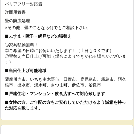
バリアフリー対応畳
洋間用置畳
畳の防虫処理
※その他、畳のことなら何でもご相談下さい。
■ふすま・障子・網戸などの張替え
◎家具移動無料！
◎ご希望の日時にお伺いいたします！（土日もＯＫです）
◎畳替え当日仕上げ可能（場合によりできかねる場合がございま
す）
■当日仕上げ可能地域
薩摩川内市、いちき串木野市、日置市、鹿児島市、霧島市、阿久
根市、出水市、湧水町、さつま町、伊佐市、姶良市
■戸建住宅・マンション・飲食店すべて対応致します
■女性の方、ご年配の方もご安心していただけるよう誠意を持っ
た対応を致します。