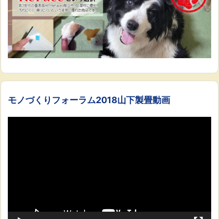
モノづくりフォーラム2018山下製畳動画
動
画
プ
レ
ー
ヤ
ー