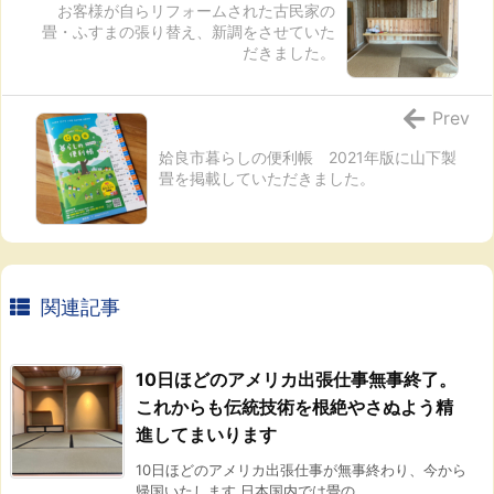
お客様が自らリフォームされた古民家の
畳・ふすまの張り替え、新調をさせていた
だきました。
Prev
姶良市暮らしの便利帳 2021年版に山下製
畳を掲載していただきました。
関連記事
10日ほどのアメリカ出張仕事無事終了。
これからも伝統技術を根絶やさぬよう精
進してまいります
10日ほどのアメリカ出張仕事が無事終わり、今から
帰国いたします 日本国内では畳の ...