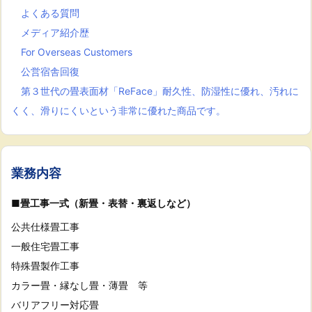
よくある質問
メディア紹介歴
For Overseas Customers
公営宿舎回復
第３世代の畳表面材「ReFace」耐久性、防湿性に優れ、汚れに
くく、滑りにくいという非常に優れた商品です。
業務内容
■畳工事一式（新畳・表替・裏返しなど）
公共仕様畳工事
一般住宅畳工事
特殊畳製作工事
カラー畳・縁なし畳・薄畳 等
バリアフリー対応畳