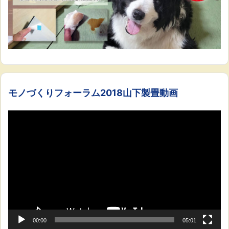
モノづくりフォーラム2018山下製畳動画
動
画
プ
レ
ー
ヤ
ー
00:00
05:01