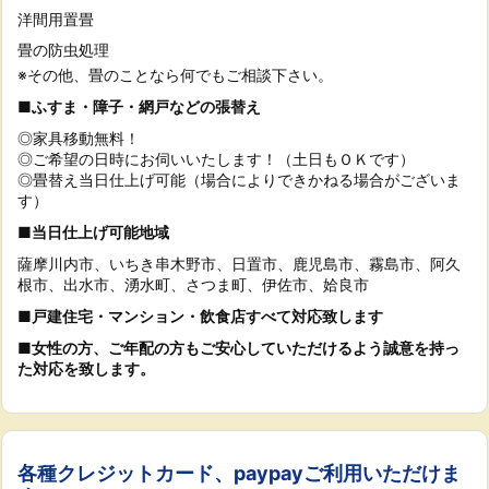
洋間用置畳
畳の防虫処理
※その他、畳のことなら何でもご相談下さい。
■ふすま・障子・網戸などの張替え
◎家具移動無料！
◎ご希望の日時にお伺いいたします！（土日もＯＫです）
◎畳替え当日仕上げ可能（場合によりできかねる場合がございま
す）
■当日仕上げ可能地域
薩摩川内市、いちき串木野市、日置市、鹿児島市、霧島市、阿久
根市、出水市、湧水町、さつま町、伊佐市、姶良市
■戸建住宅・マンション・飲食店すべて対応致します
■女性の方、ご年配の方もご安心していただけるよう誠意を持っ
た対応を致します。
各種クレジットカード、paypayご利用いただけま