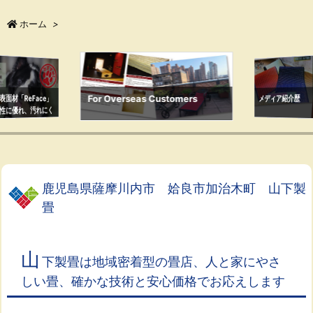
ホーム
>
メディア紹介歴
s Customers
よくある質問
鹿児島県薩摩川内市 姶良市加治木町 山下製
畳
山
下製畳は地域密着型の畳店、人と家にやさ
しい畳、確かな技術と安心価格でお応えします