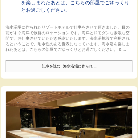
を楽しまれたあとは、こちらの部屋でごゆっくり
とお過ごしください。
海水浴場に作られたリゾートホテルで仕事をさせて頂きました。
目の
前がすぐ海岸で抜群のロケーションです。
海岸と和モダンな素敵な空
間で、お仕事させていただき感謝いたします。
海水浴施設で利用され
るということで、耐水性のある畳表になっています。
海水浴を楽しま
れたあとは、こちらの部屋でごゆっくりとお過ごしください。
& ...
記事を読む
海水浴場に作られ ...