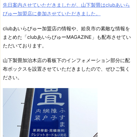
も
先日案内させていただきましたが、山下製畳はclubあいら
配
びゅー加盟店に参加させていただきました。
布
さ
clubあいらびゅー加盟店の情報や、姶良市の素敵な情報を
せ
まとめた「clubあいらびゅーMAGAZINE」も配布させてい
て
ただいております。
い
た
山下製畳加治木店の看板下のインフォメーション部分に配
だ
布ボックスを設置させていただきましたので、ぜひご覧く
い
ださい。
て
お
り
ま
す。.