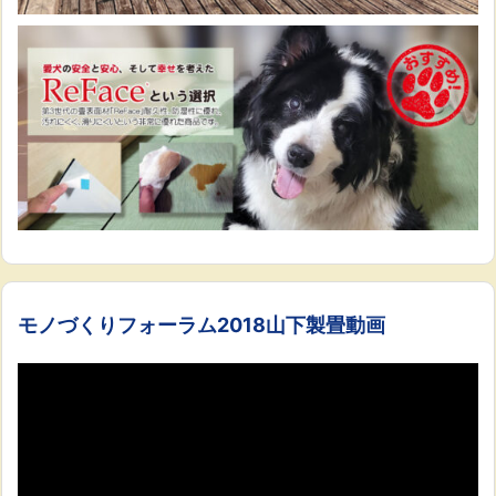
モノづくりフォーラム2018山下製畳動画
動
画
プ
レ
ー
ヤ