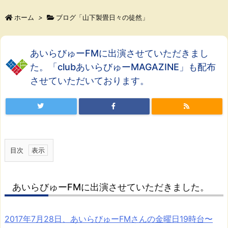
ホーム
>
ブログ「山下製畳日々の徒然」
あいらびゅーFMに出演させていただきまし
た。「clubあいらびゅーMAGAZINE」も配布
させていただいております。
目次
1.
あ
あいらびゅーFMに出演させていただきました。
い
ら
び
2017年7月28日、あいらびゅーFMさんの金曜日19時台〜
ゅ