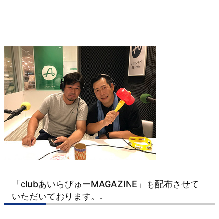
「c
l
u
b
あ
い
ら
び
ゅ
ー
M
A
G
A
Z
「clubあいらびゅーMAGAZINE」も配布させて
I
いただいております。.
N
E」