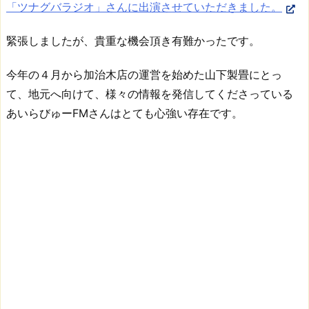
「ツナグバラジオ」さんに出演させていただきました。
ー
F
緊張しましたが、貴重な機会頂き有難かったです。
M
に
今年の４月から加治木店の運営を始めた山下製畳にとっ
出
て、地元へ向けて、様々の情報を発信してくださっている
演
あいらびゅーFMさんはとても心強い存在です。
さ
せ
て
い
た
だ
き
ま
し
た。
2.