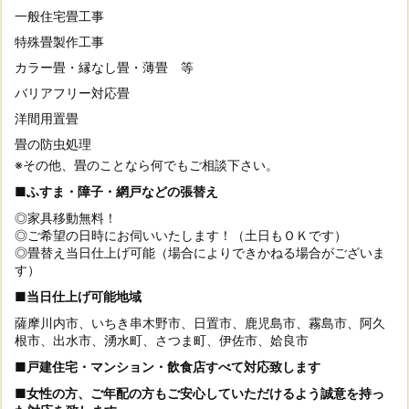
一般住宅畳工事
特殊畳製作工事
カラー畳・縁なし畳・薄畳 等
バリアフリー対応畳
洋間用置畳
畳の防虫処理
※その他、畳のことなら何でもご相談下さい。
■ふすま・障子・網戸などの張替え
◎家具移動無料！
◎ご希望の日時にお伺いいたします！（土日もＯＫです）
◎畳替え当日仕上げ可能（場合によりできかねる場合がございま
す）
■当日仕上げ可能地域
薩摩川内市、いちき串木野市、日置市、鹿児島市、霧島市、阿久
根市、出水市、湧水町、さつま町、伊佐市、姶良市
■戸建住宅・マンション・飲食店すべて対応致します
■女性の方、ご年配の方もご安心していただけるよう誠意を持っ